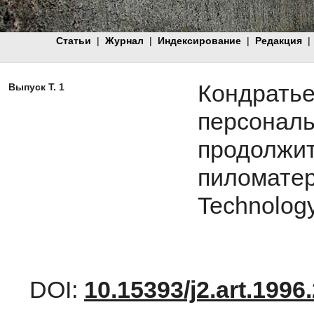
Статьи
|
Журнал
|
Индексирование
|
Редакция
|
Кондрат
Выпуск Т. 1
персонал
продо
пиломат
Technology
DOI:
10.15393/j2.art.1996