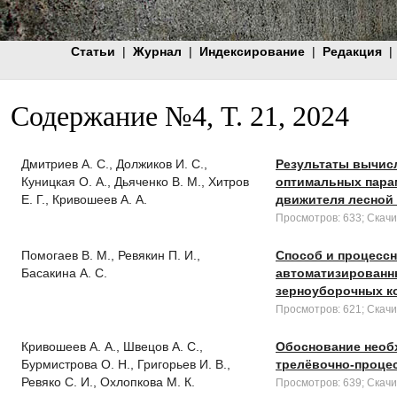
Статьи
|
Журнал
|
Индексирование
|
Редакция
|
Содержание №4, Т. 21, 2024
Дмитриев А. С., Должиков И. С.,
Результаты вычис
Куницкая О. А., Дьяченко В. М., Хитров
оптимальных парам
Е. Г., Кривошеев А. А.
движителя лесной
Просмотров: 633; Скачи
Помогаев В. М., Ревякин П. И.,
Способ и процесс
Басакина А. С.
автоматизированны
зерноуборочных к
Просмотров: 621; Скачи
Кривошеев А. А., Швецов А. С.,
Обоснование необ
Бурмистрова О. Н., Григорьев И. В.,
трелёвочно-процес
Ревяко С. И., Охлопкова М. К.
Просмотров: 639; Скачи