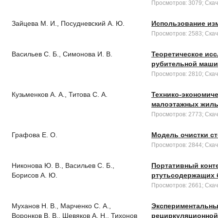
Просмотров: 3079; Скач
Зайцева М. И., Посудневский А. Ю.
Использование из
Просмотров: 2583; Скач
Васильев С. Б., Симонова И. В.
Теоретическое ис
рубительной маши
Просмотров: 2810; Скач
Кузьменков А. А., Титова С. А.
Технико-экономиче
малоэтажных жилы
Просмотров: 2773; Скач
Графова Е. О.
Модель очистки ст
Просмотров: 2844; Скач
Никонова Ю. В., Васильев С. Б.,
Портативный конте
Борисов А. Ю.
ртутьсодержащих 
Просмотров: 2661; Скач
Муханов Н. В., Марченко С. А.,
Экспериментальны
Воронков В. В., Шевяков А. Н., Тихонов
рециркуляционной