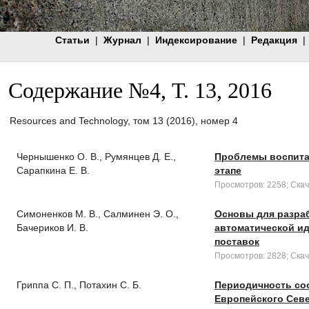
Статьи
|
Журнал
|
Индексирование
|
Редакция
|
Содержание №4, Т. 13, 2016
Resources and Technology, том 13 (2016), номер 4
Чернышенко О. В., Румянцев Д. Е.,
Проблемы воспита
Сарапкина Е. В.
этапе
Просмотров: 2258; Скач
Симоненков М. В., Салминен Э. О.,
Основы для разра
Бачериков И. В.
автоматической и
поставок
Просмотров: 2828; Скач
Гриппа С. П., Потахин С. Б.
Периодичность соо
Европейского Сев